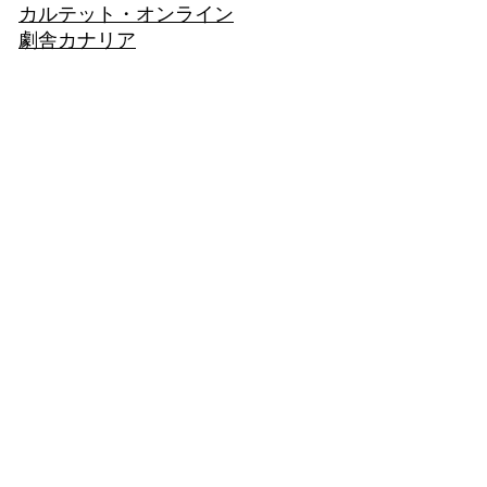
カルテット・オンライン
劇舎カナリア
© 2012 by Theater company Hamidashibotti. Proudly created with
Wix.c